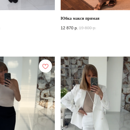
Юбка макси прямая
.
12 870
р.
19 800
р.