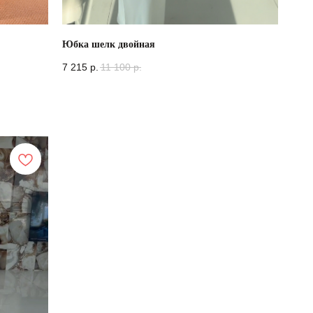
Юбка шелк двойная
7 215
р.
11 100
р.