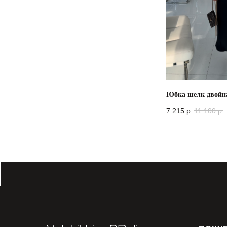
Юбка шелк двойн
7 215
р.
11 100
р.