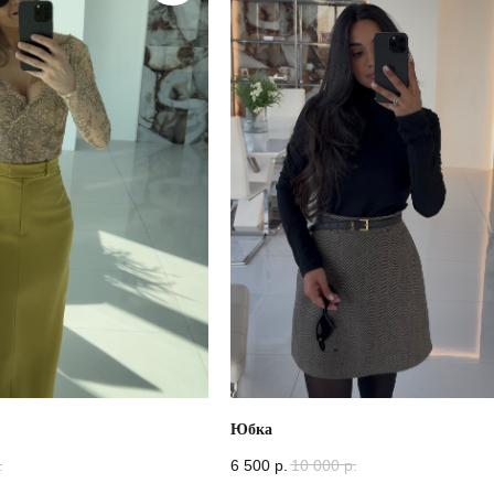
Юбка
.
6 500
р.
10 000
р.