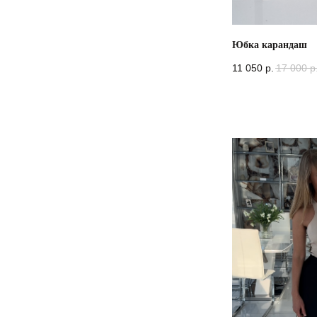
Юбка карандаш
11 050
р.
17 000
р