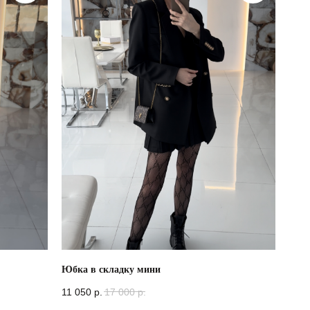
Юбка в складку мини
11 050
р.
17 000
р.