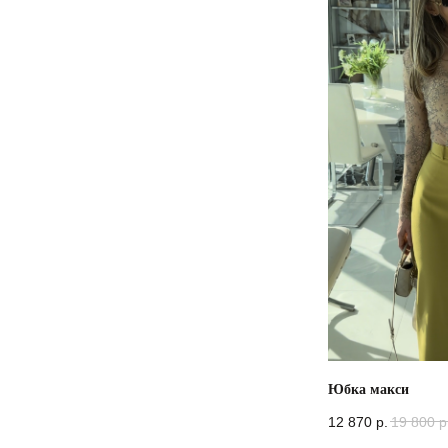
Юбка макси
12 870
р.
19 800
р