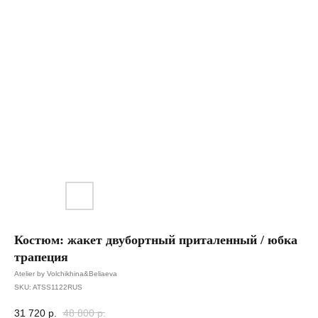
Костюм: жакет двубортный приталенный / юбка
трапеция
Atelier by Volchikhina&Beliaeva
SKU:
ATSS1122RUS
31 720
р.
48 800
р.