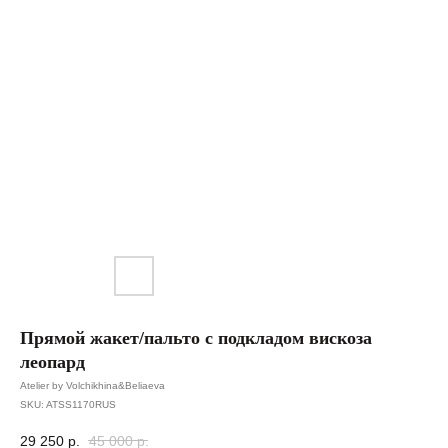
Прямой жакет/пальто с подкладом вискоза
леопард
Atelier by Volchikhina&Beliaeva
SKU:
ATSS1170RUS
29 250
р.
45 000
р.