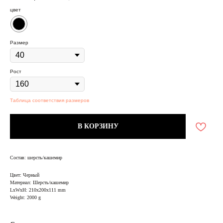
цвет
Размер
Рост
Таблица соответствия размеров
В КОРЗИНУ
Состав: шерсть/кашемир
Цвет: Черный
Материал: Шерсть/кашемир
LxWxH: 210x200x111 mm
Weight: 2000 g