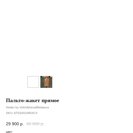
Пальто-жакет прямое
Atelier by Volchikhina&Beliaeva
SKU:
ATSS0024RUS-5
29 900
р.
46 000
р.
цвет