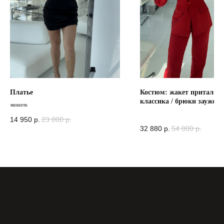
Платье
Костюм: жакет притален
классика / брюки зауженн
экошелк
низу
14 950
р.
23 000
р.
32 880
р.
54 800
р.