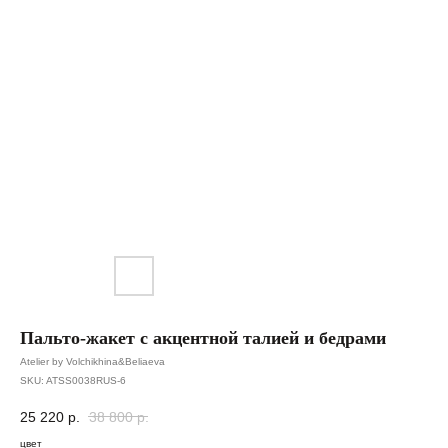
Пальто-жакет с акцентной талией и бедрами
Atelier by Volchikhina&Beliaeva
SKU:
ATSS0038RUS-6
25 220
р.
38 800
р.
цвет