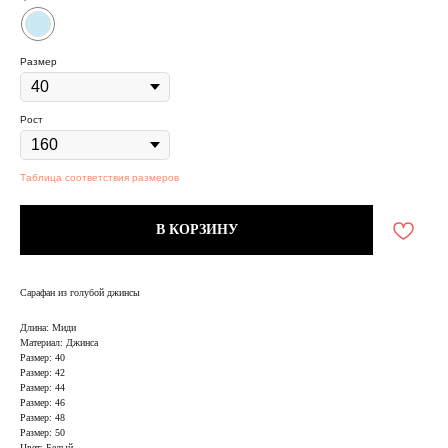
Размер
Рост
Таблица соответствия размеров
В КОРЗИНУ
Сарафан из голубой джинсы
Длина: Миди
Материал: Джинса
Размер: 40
Размер: 42
Размер: 44
Размер: 46
Размер: 48
Размер: 50
Цвет: Белый