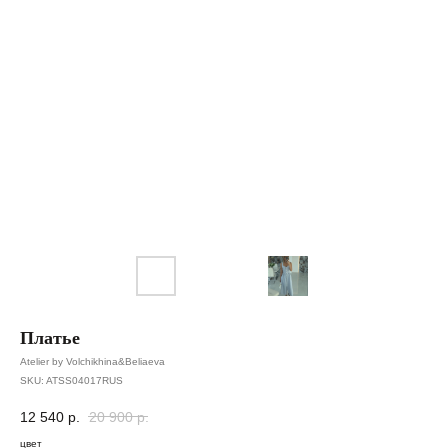
Платье
Atelier by Volchikhina&Beliaeva
SKU:
ATSS04017RUS
12 540
р.
20 900
р.
цвет