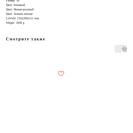
Размер: 50
Цвет: Бежевый
Цвет: Нежно-розовый
Цвет: Зеленое яблоко
LxWxH: 210x200x111 mm
Weight: 2000 g
Смотрите также