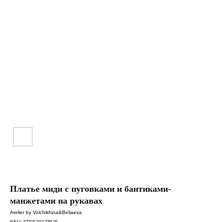
Платье миди с пуговками и бантиками-
манжетами на рукавах
Atelier by Volchikhina&Beliaeva
SKU:
ATSS2017RUS