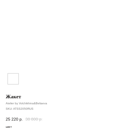
Жакет
Atelier by Volchikhina&Beliaeva
SKU:
ATSS2050RUS
25 220
р.
38 800
р.
цвет