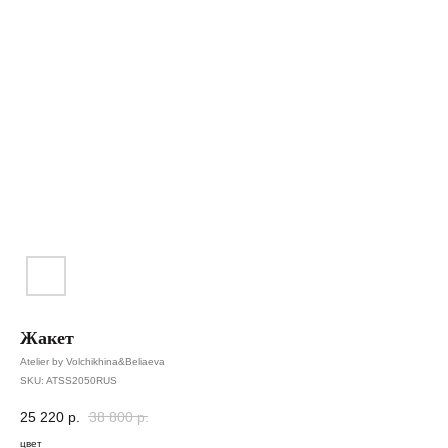
Жакет
Atelier by Volchikhina&Beliaeva
SKU:
ATSS2050RUS
25 220
р.
38 800
р.
цвет